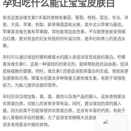
孕妇吃什么能让宝宝皮肤白
安吉这类含维生素C丰富的食物有番茄、葡萄、柑桔、菜花、冬瓜、洋
葱、大蒜、苹果、刺梨、鲜枣等蔬菜和水果，其中尤以苹果为最佳。
苹果富含维生素和苹果酸，常吃能增加血色素，不仅能使皮肤变得细
白红嫩，更对贫血的妇女有极好的补益功效，是孕妇和育儿的首选水
果。
孕妇可以通过增加柠檬和蜂蜜水的摄入来促进宝宝皮肤的美白。柠檬
富含维生素C，这是一种强效的抗氧化剂，能够帮助抵抗自由基，促进
皮肤细胞的健康。同时，维生素C还能促进胶原蛋白的生成，使皮肤更
加紧致和光滑。蜂蜜水则富含多种微量元素和维生素，有助于增强免
疫力，为胎儿提供全面的营养。
孕妇应适当增加鱼、禽、蛋、瘦肉以及海产品的摄入，这些食物富含
优质蛋白质，对胎儿的发育非常有益。同时，建议增加奶类的摄入
量，因为奶类不仅能够提供优质蛋白质，还含有丰富的钙质，有助于
胎儿骨骼和牙齿的健康。为了促进宝宝眼睛大且皮肤白皙，孕妇还应
该多食用富含叶酸的食物。