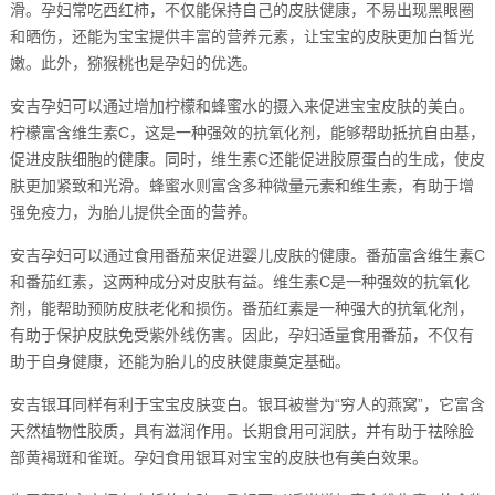
滑。孕妇常吃西红柿，不仅能保持自己的皮肤健康，不易出现黑眼圈
和晒伤，还能为宝宝提供丰富的营养元素，让宝宝的皮肤更加白皙光
嫩。此外，猕猴桃也是孕妇的优选。
安吉孕妇可以通过增加柠檬和蜂蜜水的摄入来促进宝宝皮肤的美白。
柠檬富含维生素C，这是一种强效的抗氧化剂，能够帮助抵抗自由基，
促进皮肤细胞的健康。同时，维生素C还能促进胶原蛋白的生成，使皮
肤更加紧致和光滑。蜂蜜水则富含多种微量元素和维生素，有助于增
强免疫力，为胎儿提供全面的营养。
安吉孕妇可以通过食用番茄来促进婴儿皮肤的健康。番茄富含维生素C
和番茄红素，这两种成分对皮肤有益。维生素C是一种强效的抗氧化
剂，能帮助预防皮肤老化和损伤。番茄红素是一种强大的抗氧化剂，
有助于保护皮肤免受紫外线伤害。因此，孕妇适量食用番茄，不仅有
助于自身健康，还能为胎儿的皮肤健康奠定基础。
安吉银耳同样有利于宝宝皮肤变白。银耳被誉为“穷人的燕窝”，它富含
天然植物性胶质，具有滋润作用。长期食用可润肤，并有助于祛除脸
部黄褐斑和雀斑。孕妇食用银耳对宝宝的皮肤也有美白效果。