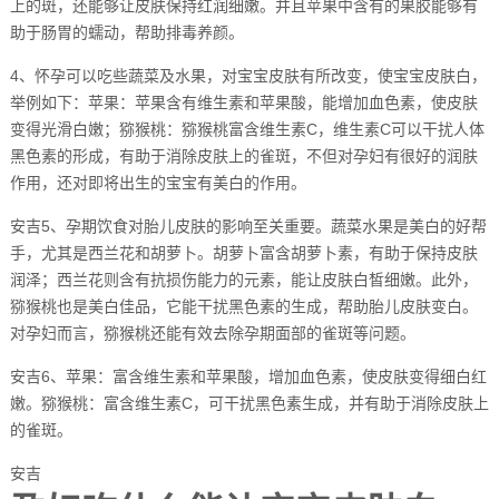
上的斑，还能够让皮肤保持红润细嫩。并且苹果中含有的果胶能够有
助于肠胃的蠕动，帮助排毒养颜。
4、怀孕可以吃些蔬菜及水果，对宝宝皮肤有所改变，使宝宝皮肤白，
举例如下：苹果：苹果含有维生素和苹果酸，能增加血色素，使皮肤
变得光滑白嫩；猕猴桃：猕猴桃富含维生素C，维生素C可以干扰人体
黑色素的形成，有助于消除皮肤上的雀斑，不但对孕妇有很好的润肤
作用，还对即将出生的宝宝有美白的作用。
安吉5、孕期饮食对胎儿皮肤的影响至关重要。蔬菜水果是美白的好帮
手，尤其是西兰花和胡萝卜。胡萝卜富含胡萝卜素，有助于保持皮肤
润泽；西兰花则含有抗损伤能力的元素，能让皮肤白皙细嫩。此外，
猕猴桃也是美白佳品，它能干扰黑色素的生成，帮助胎儿皮肤变白。
对孕妇而言，猕猴桃还能有效去除孕期面部的雀斑等问题。
安吉6、苹果：富含维生素和苹果酸，增加血色素，使皮肤变得细白红
嫩。猕猴桃：富含维生素C，可干扰黑色素生成，并有助于消除皮肤上
的雀斑。
安吉