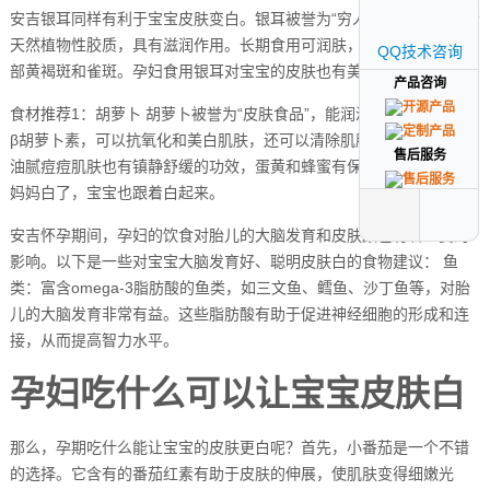
安吉银耳同样有利于宝宝皮肤变白。银耳被誉为“穷人的燕窝”，它富含
天然植物性胶质，具有滋润作用。长期食用可润肤，并有助于祛除脸
QQ技术咨询
QQ技术咨询
部黄褐斑和雀斑。孕妇食用银耳对宝宝的皮肤也有美白效果。
产品咨询
产品咨询
食材推荐1：胡萝卜 胡萝卜被誉为“皮肤食品”，能润泽肌肤。它所含的
β胡萝卜素，可以抗氧化和美白肌肤，还可以清除肌肤的多余角质，对
售后服务
售后服务
油腻痘痘肌肤也有镇静舒缓的功效，蛋黄和蜂蜜有保湿的润肤效果。
妈妈白了，宝宝也跟着白起来。
安吉怀孕期间，孕妇的饮食对胎儿的大脑发育和皮肤颜色有着重要的
影响。以下是一些对宝宝大脑发育好、聪明皮肤白的食物建议： 鱼
类：富含omega-3脂肪酸的鱼类，如三文鱼、鳕鱼、沙丁鱼等，对胎
儿的大脑发育非常有益。这些脂肪酸有助于促进神经细胞的形成和连
接，从而提高智力水平。
孕妇吃什么可以让宝宝皮肤白
那么，孕期吃什么能让宝宝的皮肤更白呢？首先，小番茄是一个不错
的选择。它含有的番茄红素有助于皮肤的伸展，使肌肤变得细嫩光